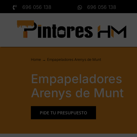
Saltar
696 056 138
696 056 138
al
contenido
Home
Empapeladores Arenys de Munt
Empapeladores
Arenys de Munt
PIDE TU PRESUPUESTO