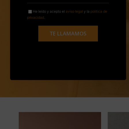
He leído y acepto el
aviso legal
y la
política de
privacidad
.
TE LLAMAMOS