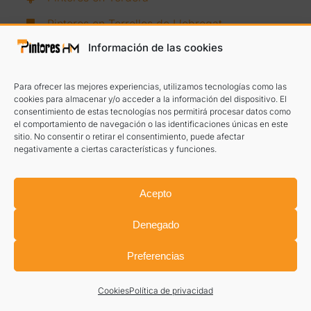
Pintores en Torrelles de Llobregat
Información de las cookies
Pintores en Ullastrell
Pintores en Vacarisses
Para ofrecer las mejores experiencias, utilizamos tecnologías como las
cookies para almacenar y/o acceder a la información del dispositivo. El
Pintores en Vallgorguina
consentimiento de estas tecnologías nos permitirá procesar datos como
el comportamiento de navegación o las identificaciones únicas en este
Pintores en Vallirana
sitio. No consentir o retirar el consentimiento, puede afectar
negativamente a ciertas características y funciones.
Pintores en Vallromanes
Pintores en Viladecans
Acepto
Pintores en Viladecavalls
Denegado
Pintores en Vilanova del Vallès
Preferencias
Pintores en Vilanova i la Geltrú
Pintores en Vilassar de Dalt
Cookies
Política de privacidad