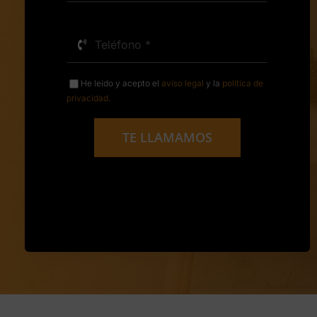
He leído y acepto el
aviso legal
y la
política de
privacidad
.
TE LLAMAMOS