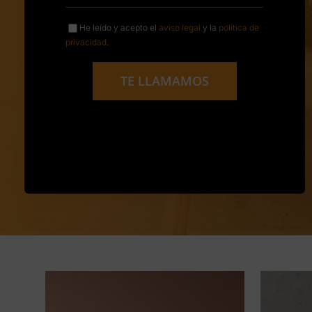
He leído y acepto el
aviso legal
y la
política de
privacidad
.
TE LLAMAMOS