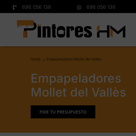
Saltar
696 056 138
696 056 138
al
contenido
Home
Empapeladores Mollet del Vallès
Empapeladores
Mollet del Vallès
PIDE TU PRESUPUESTO