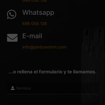
696 056 138
Whatsapp
696 056 138
E-mail
info@pintoreshm.com
…o rellena el formulario y te llamamos.