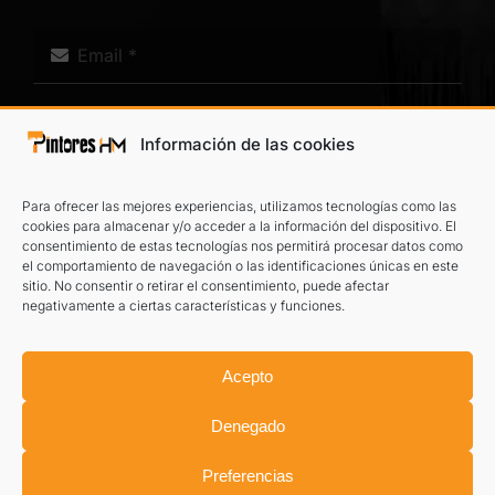
Información de las cookies
Para ofrecer las mejores experiencias, utilizamos tecnologías como las
cookies para almacenar y/o acceder a la información del dispositivo. El
consentimiento de estas tecnologías nos permitirá procesar datos como
el comportamiento de navegación o las identificaciones únicas en este
He leído y acepto el
aviso legal
y la
política de privacidad
.
sitio. No consentir o retirar el consentimiento, puede afectar
negativamente a ciertas características y funciones.
TE LLAMAMOS
Acepto
Denegado
Preferencias
©
2026 Pintores HM
Aviso legal
|
Política de privacidad
|
Información