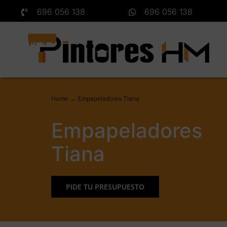
Saltar
696 056 138
696 056 138
al
contenido
Home
Empapeladores Tiana
Empapeladores
Tiana
PIDE TU PRESUPUESTO