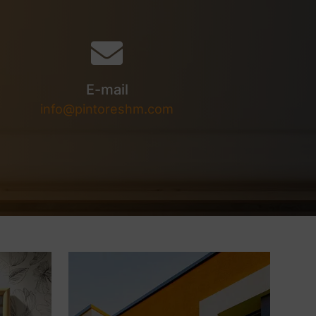
E-mail
info@pintoreshm.com