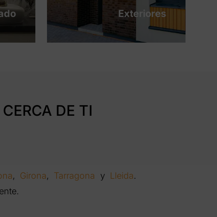
tado
Exteriores
CERCA DE TI
ona
,
Girona
,
Tarragona
y
Lleida
.
ente.