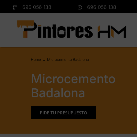
Saltar
696 056 138
696 056 138
al
contenido
Home
Microcemento Badalona
Microcemento
Badalona
PIDE TU PRESUPUESTO