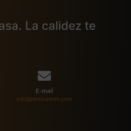
casa. La calidez te
E-mail
info@pintoreshm.com