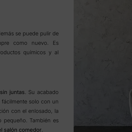
demás se puede pulir de
empre como nuevo. Es
productos químicos y al
sin juntas
. Su acabado
a fácilmente solo con un
ón con el enlosado, la
ño pequeño. También es
n el salón comedor
.