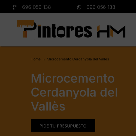
Saltar
696 056 138
696 056 138
al
contenido
Home
Microcemento Cerdanyola del Vallès
Microcemento
Cerdanyola del
Vallès
PIDE TU PRESUPUESTO