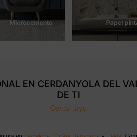
Microcemento
Papel pin
ONAL EN CERDANYOLA DEL VA
DE TI
Cerca tuyo
pintura en
Barcelona
,
Girona
,
Tarragona
y
Lleida
. Com