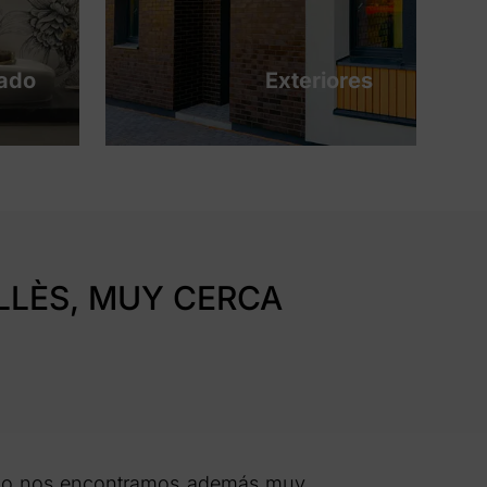
tado
Exteriores
LLÈS, MUY CERCA
o nos encontramos además muy