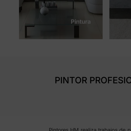
Pintura
PINTOR PROFESI
Pintores HM realiza trabajos de 