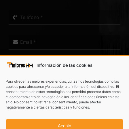
Información de las cookies
Para ofrecer las mejores experiencias, utilizamos tecnologías como las
cookies para almacenar y/o acceder a la información del dispositivo. El
consentimiento de estas tecnologías nos permitirá procesar datos como
el comportamiento de navegación o las identificaciones únicas en este
He leído y acepto el
aviso legal
y la
política de privacidad
.
sitio. No consentir o retirar el consentimiento, puede afectar
negativamente a ciertas características y funciones.
TE LLAMAMOS
Acepto