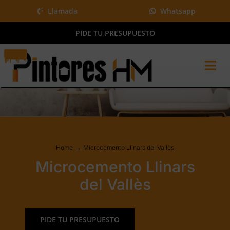
Saltar
Llamada
Whatsapp
al
PIDE TU PRESUPUESTO
contenido
Tog
Nav
Home
Pintura y más
Proyectos
Home
Microcemento Llinars del Vallès
QUIÉNES SOMOS
Microcemento Llinars
BLOG
del Vallès
Presupuesto gratis
PIDE TU PRESUPUESTO