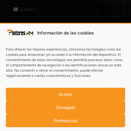
Información de las cookies
Para ofrecer las mejores experiencias, utilizamos tecnologías como las
cookies para almacenar y/o acceder a la información del dispositivo. El
consentimiento de estas tecnologías nos permitirá procesar datos como
el comportamiento de navegación o las identificaciones únicas en este
He leído y acepto el
aviso legal
y la
política de privacidad
.
sitio. No consentir o retirar el consentimiento, puede afectar
negativamente a ciertas características y funciones.
TE LLAMAMOS
Acepto
Denegado
Preferencias
©
2026 Pintores HM
Aviso legal
|
Política de privacidad
|
Información