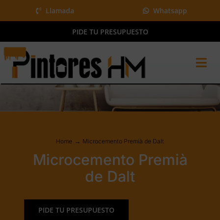
Saltar
Llamada
Whatsapp
al
PIDE TU PRESUPUESTO
contenido
Tog
Nav
Home
Pintura y más
Proyectos
Home
Microcemento Premià de Dalt
QUIÉNES SOMOS
Microcemento Premià
BLOG
de Dalt
Presupuesto gratis
PIDE TU PRESUPUESTO