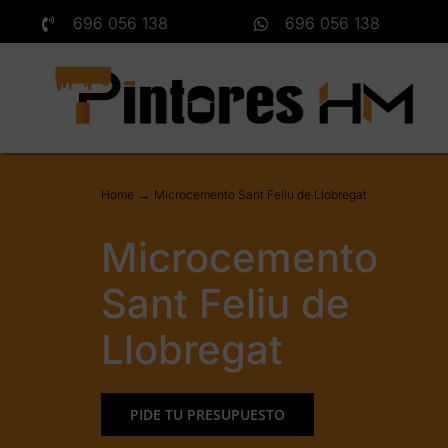
Saltar
696 056 138
696 056 138
al
contenido
Home
Microcemento Sant Feliu de Llobregat
Microcemento
Sant Feliu de
Llobregat
PIDE TU PRESUPUESTO