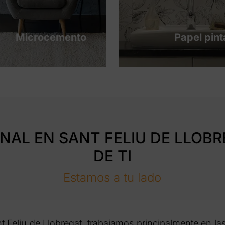
Microcemento
Papel pin
NAL EN SANT FELIU DE LLOB
DE TI
Estamos a tu lado
eliu de Llobregat, trabajamos principalmente en las