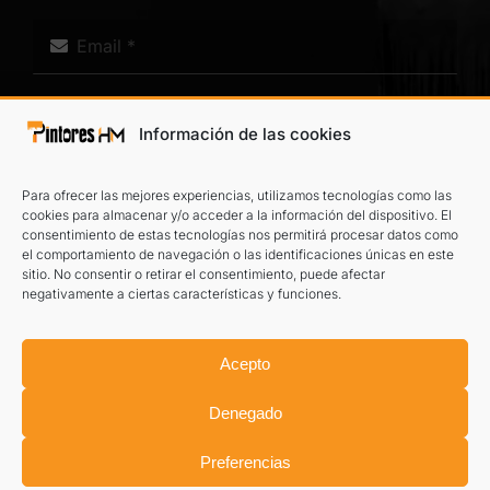
Información de las cookies
Para ofrecer las mejores experiencias, utilizamos tecnologías como las
cookies para almacenar y/o acceder a la información del dispositivo. El
consentimiento de estas tecnologías nos permitirá procesar datos como
el comportamiento de navegación o las identificaciones únicas en este
He leído y acepto el
aviso legal
y la
política de privacidad
.
sitio. No consentir o retirar el consentimiento, puede afectar
negativamente a ciertas características y funciones.
TE LLAMAMOS
Acepto
Denegado
Preferencias
©
2026 Pintores HM
Aviso legal
|
Política de privacidad
|
Información