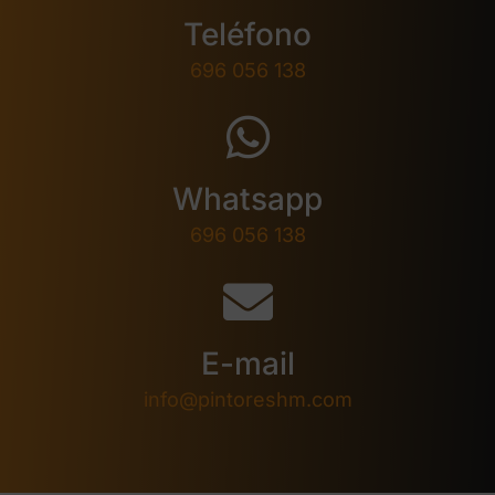
Teléfono
696 056 138
Whatsapp
696 056 138
E-mail
info@pintoreshm.com