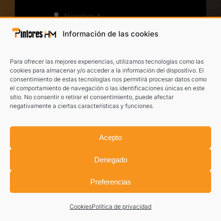
Información de las cookies
Para ofrecer las mejores experiencias, utilizamos tecnologías como las
cookies para almacenar y/o acceder a la información del dispositivo. El
consentimiento de estas tecnologías nos permitirá procesar datos como
He leído y acepto el
aviso legal
y la
política
el comportamiento de navegación o las identificaciones únicas en este
de privacidad
.
sitio. No consentir o retirar el consentimiento, puede afectar
negativamente a ciertas características y funciones.
TE LLAMAMOS
Acepto
Denegado
Preferencias
Cookies
Política de privacidad