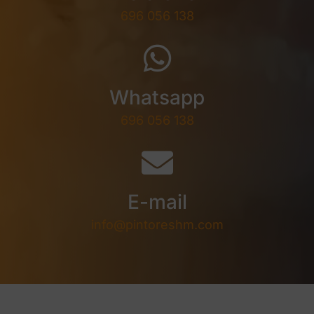
696 056 138
Whatsapp
696 056 138
E-mail
info@pintoreshm.com