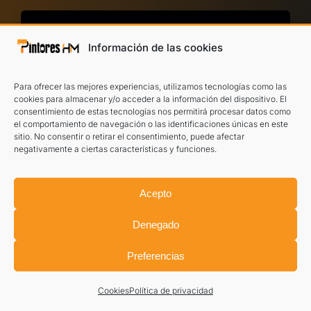
Información de las cookies
Para ofrecer las mejores experiencias, utilizamos tecnologías como las
cookies para almacenar y/o acceder a la información del dispositivo. El
consentimiento de estas tecnologías nos permitirá procesar datos como
el comportamiento de navegación o las identificaciones únicas en este
sitio. No consentir o retirar el consentimiento, puede afectar
negativamente a ciertas características y funciones.
He leído y acepto el
aviso legal
y la
política
Acepto
de privacidad
.
Denegado
TE LLAMAMOS
Preferencias
Cookies
Política de privacidad