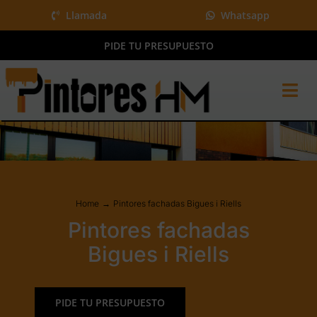
Saltar
Llamada
Whatsapp
al
PIDE TU PRESUPUESTO
contenido
Tog
Nav
Home
Pintura y más
Proyectos
Home
Pintores fachadas Bigues i Riells
QUIÉNES SOMOS
Pintores fachadas
BLOG
Bigues i Riells
Presupuesto gratis
PIDE TU PRESUPUESTO