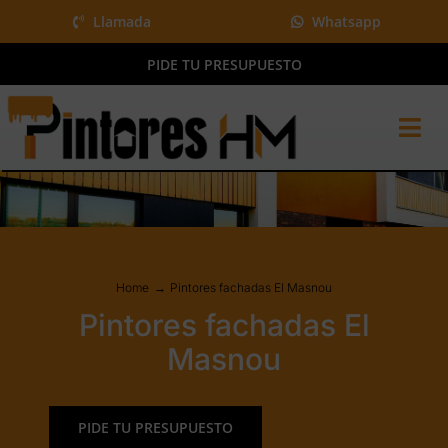
Saltar
Llamada
Whatsapp
al
PIDE TU PRESUPUESTO
contenido
Tog
Nav
Home
Pintura y más
Proyectos
Home
Pintores fachadas El Masnou
QUIÉNES SOMOS
Pintores fachadas El
BLOG
Masnou
Presupuesto gratis
PIDE TU PRESUPUESTO