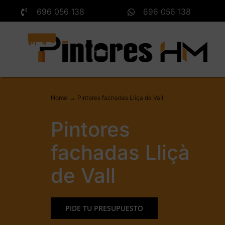
Saltar
696 056 138
696 056 138
al
contenido
Home
Pintores fachadas Lliçà de Vall
Pintores
fachadas Lliçà
de Vall
PIDE TU PRESUPUESTO