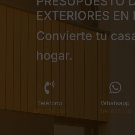
PRESUPUESTO D
EXTERIORES EN 
Convierte tu cas
hogar.
Teléfono
Whatsapp
696 056 138
696 056 138