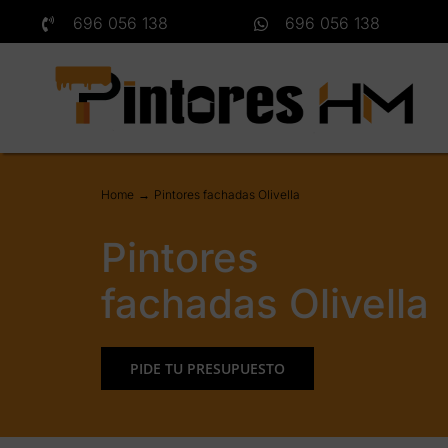
Saltar
696 056 138
696 056 138
al
contenido
Home
Pintores fachadas Olivella
Pintores
fachadas Olivella
PIDE TU PRESUPUESTO