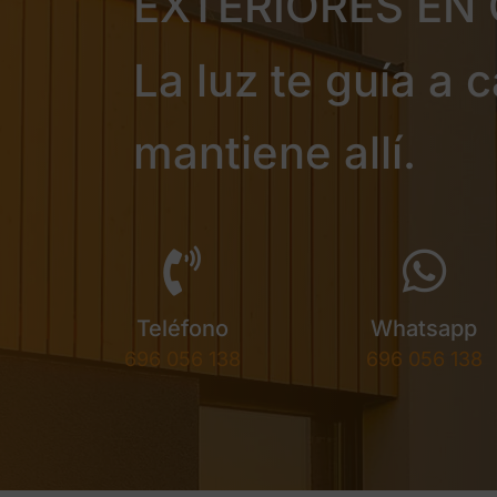
EXTERIORES EN 
La luz te guía a 
mantiene allí.
Teléfono
Whatsapp
696 056 138
696 056 138