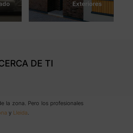
tado
Exteriores
CERCA DE TI
 la zona. Pero los profesionales
ona
y
Lleida
.