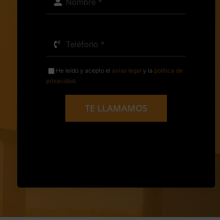
He leído y acepto el
aviso legal
y la
política de
privacidad
.
TE LLAMAMOS