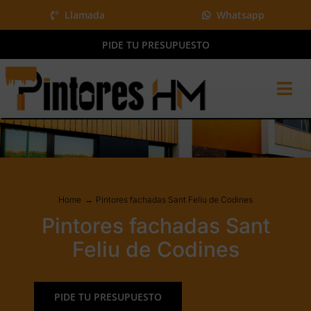
Saltar
Llamada
Whatsapp
al
PIDE TU PRESUPUESTO
contenido
Tog
Nav
Home
Pintura y más
Proyectos
Home
Pintores fachadas Sant Feliu de Codines
QUIÉNES SOMOS
Pintores fachadas Sant
BLOG
Feliu de Codines
Presupuesto gratis
PIDE TU PRESUPUESTO