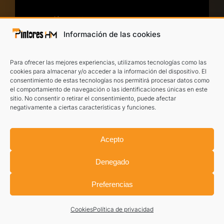
Información de las cookies
He leído y acepto el
aviso legal
y la
política
de privacidad
.
Para ofrecer las mejores experiencias, utilizamos tecnologías como las
cookies para almacenar y/o acceder a la información del dispositivo. El
consentimiento de estas tecnologías nos permitirá procesar datos como
TE LLAMAMOS
el comportamiento de navegación o las identificaciones únicas en este
sitio. No consentir o retirar el consentimiento, puede afectar
negativamente a ciertas características y funciones.
Acepto
Denegado
Preferencias
PRESUPUESTO DE
Cookies
Política de privacidad
PINTORES EN MOIÀ