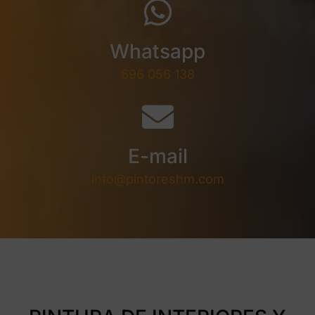
Whatsapp
696 056 138
E-mail
info@pintoreshm.com