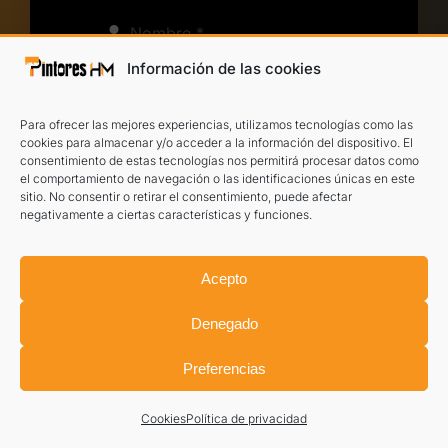
Información de las cookies
Para ofrecer las mejores experiencias, utilizamos tecnologías como las
cookies para almacenar y/o acceder a la información del dispositivo. El
consentimiento de estas tecnologías nos permitirá procesar datos como
He leído y acepto el
aviso legal
y la
política
el comportamiento de navegación o las identificaciones únicas en este
de privacidad
.
sitio. No consentir o retirar el consentimiento, puede afectar
negativamente a ciertas características y funciones.
TE LLAMAMOS
Acepto
Denegado
Preferencias
Cookies
Política de privacidad