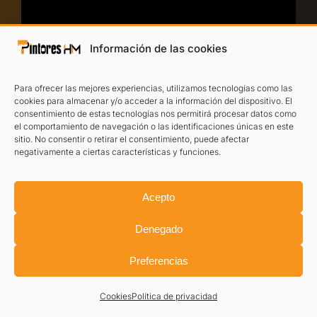
Información de las cookies
He leído y acepto el
aviso legal
y la
política
Para ofrecer las mejores experiencias, utilizamos tecnologías como las
de privacidad
.
cookies para almacenar y/o acceder a la información del dispositivo. El
consentimiento de estas tecnologías nos permitirá procesar datos como
TE LLAMAMOS
el comportamiento de navegación o las identificaciones únicas en este
sitio. No consentir o retirar el consentimiento, puede afectar
negativamente a ciertas características y funciones.
Acepto
Denegado
Preferencias
PRESUPUESTO DE
Cookies
Política de privacidad